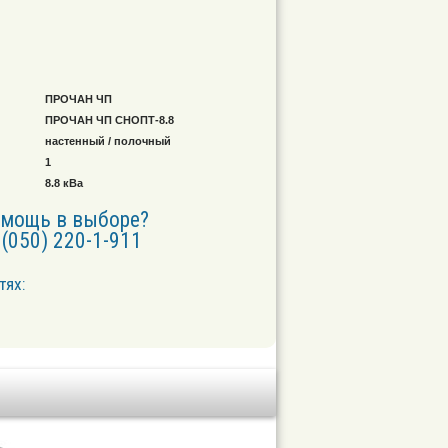
ПРОЧАН ЧП
ПРОЧАН ЧП СНОПТ-8.8
настенный / полочный
1
8.8 кВа
омощь в выборе?
(050) 220-1-911
тях: