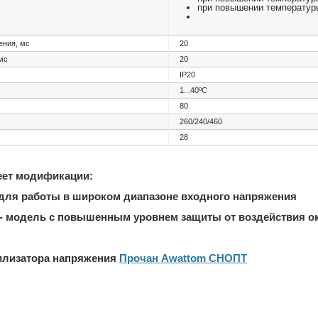
при повышении температур
ения, мс
20
мс
20
IP20
1...40ºС
80
260/240/460
28
еет модификации:
для работы в широком диапазоне входного напряжения
- модель с повышенным уровнем защиты от воздействия 
билизатора напряжения
Прочан Awattom СНОПТ