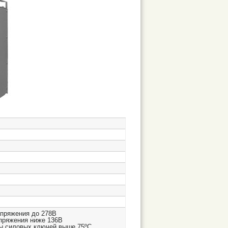
апряжения до 278В
апряжения ниже 136В
ы силовых ключей выше 75ºС