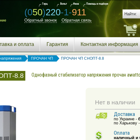
(0
50
)
220
-1-
911
Обратный звонок
Обратная связь
тавка и оплата
Гарантия
Контактная информация
напряжения
ПРОЧАН ЧП
ПРОЧАН ЧП СНОПТ-8.8
ОПТ-8.8
Однофазный стабилизатор напряжения прочан awatto
Нет в наличии
Доставка
по Украине -
по Харькову 
Оплата
наличный и 