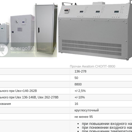
Прочан Awattom СНОПТ-8800
136-278
50
8800
ьного при Uвх=146-262В
+/-2,5%
ьного при Uвх 136-146В, Uвх 262-278В
+/-10%
рования
16
круглосуточный
не менее 95
при повышении входного н
при понижении входного н
при повышении температур