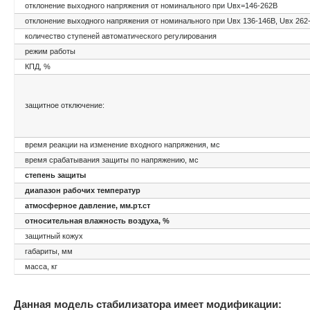
отклонение выходного напряжения от номинального при Uвх=146-262В
отклонение выходного напряжения от номинального при Uвх 136-146В, Uвх 262
количество ступеней автоматического регулирования
режим работы
КПД, %
защитное отключение:
время реакции на изменение входного напряжения, мс
время срабатывания защиты по напряжению, мс
степень защиты
диапазон рабочих температур
атмосферное давление, мм.рт.ст
относительная влажность воздуха, %
защитный кожух
габариты, мм
масса, кг
Данная модель стабилизатора имеет модификации: