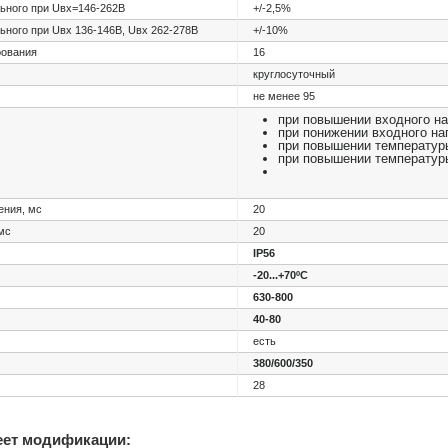
ьного при Uвх=146-262В
+/-2,5%
ьного при Uвх 136-146В, Uвх 262-278В
+/-10%
рования
16
круглосуточный
не менее 95
при повышении входного н
при понижении входного н
при повышении температур
при повышении температур
ения, мс
20
мс
20
IP56
-20...+70ºС
630-800
40-80
есть
380/600/350
28
еет модификации: