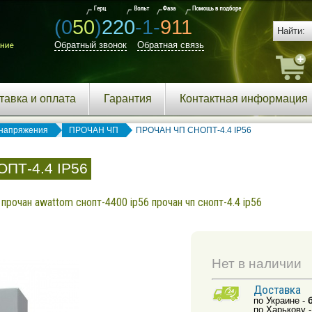
(0
50
)
220
-1-
911
Обратный звонок
Обратная связь
тавка и оплата
Гарантия
Контактная информация
напряжения
ПРОЧАН ЧП
ПРОЧАН ЧП СНОПТ-4.4 IP56
ПТ-4.4 IP56
рочан awattom снопт-4400 ip56 прочан чп снопт-4.4 ip56
Нет в наличии
Доставка
по Украине -
по Харькову 