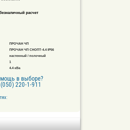
безналичный расчет
ПРОЧАН ЧП
ПРОЧАН ЧП СНОПТ-4.4 IP56
настенный / полочный
1
4.4 кВа
омощь в выборе?
(050) 220-1-911
тях: