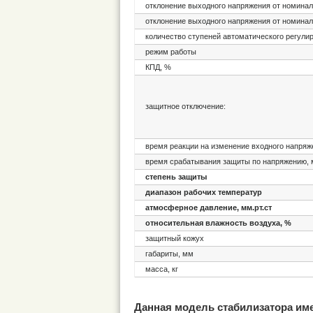
отклонение выходного напряжения от номинал
отклонение выходного напряжения от номинал
количество ступеней автоматического регули
режим работы
КПД, %
защитное отключение:
время реакции на изменение входного напряж
время срабатывания защиты по напряжению, 
степень защиты
диапазон рабочих температур
атмосферное давление, мм.рт.ст
относительная влажность воздуха, %
защитный кожух
габариты, мм
масса, кг
Данная модель стабилизатора им