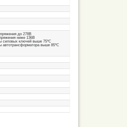
апряжения до 278В
апряжения ниже 136В
ы силовых ключей выше 75ºС
ы автотрансформатора выше 85ºС