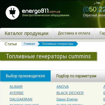
(0
50
)
2
Обратный звон
Каталог продукции
Доставка и оплата
Га
Статьи
Главная
Топливные генераторы
Топливные генераторы cummins
Выбор производителя
Подбор по параметрам
ALIMAR
ANOVA
AYERBE
BLACK DECKER
DALGAKIRAN
Darex Energy