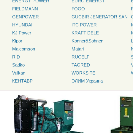
ENERGY POWER
EURO ENERGY
FIELDMANN
FOGO
GENPOWER
GUCBIR JENERATOR SAN
HYUNDAI
ITC POWER
KJ Power
KRAFT DELE
Kipor
Konner&Sohnen
Malcomson
Matari
RID
RUCELF
Sadko
TAGRED
Vulkan
WORKSITE
КЕНТАВР
ЭЛИМ Украина