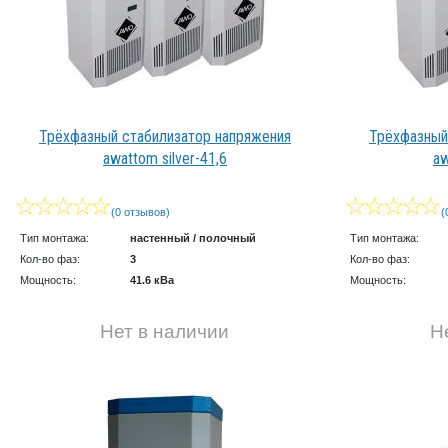
Трёхфазный стабилизатор напряжения
Трёхфазный
awattom silver-41,6
aw
(0 отзывов)
(
Тип монтажа:
настенный / полочный
Тип монтажа:
Кол-во фаз:
3
Кол-во фаз:
Мощность:
41.6 кВа
Мощность:
Нет в наличии
Н