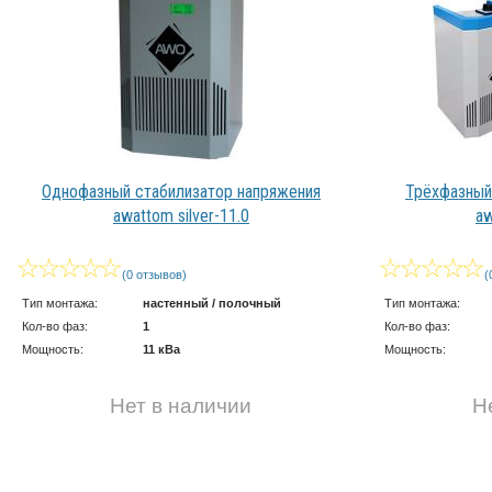
Однофазный стабилизатор напряжения
Трёхфазный
awattom silver-11.0
aw
(0 отзывов)
(
Тип монтажа:
настенный / полочный
Тип монтажа:
Кол-во фаз:
1
Кол-во фаз:
Мощность:
11 кВа
Мощность:
Нет в наличии
Н