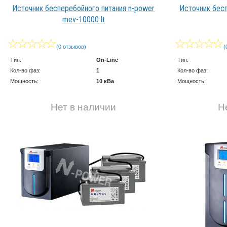
Источник бесперебойного питания n-power
Источник бес
mev-10000 lt
(0 отзывов)
(
Тип:
On-Line
Тип:
Кол-во фаз:
1
Кол-во фаз:
Мощность:
10 кВа
Мощность:
Нет в наличии
Н