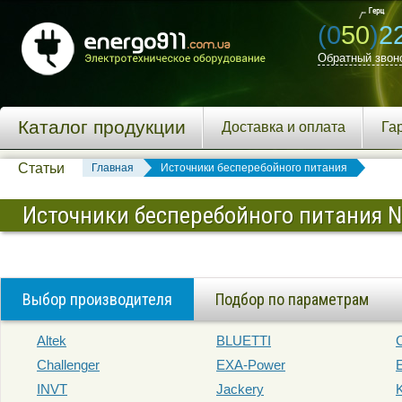
(0
50
)
2
Обратный звон
Каталог продукции
Доставка и оплата
Га
Статьи
Главная
Источники бесперебойного питания
Источники бесперебойного питания N
Выбор производителя
Подбор по параметрам
Altek
BLUETTI
Challenger
EXA-Power
INVT
Jackery