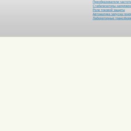
Преобразователи частот
Стабилизаторы напряже
Реле токовой защиты
Автоматика запуска гене
Лабораторные трансфор