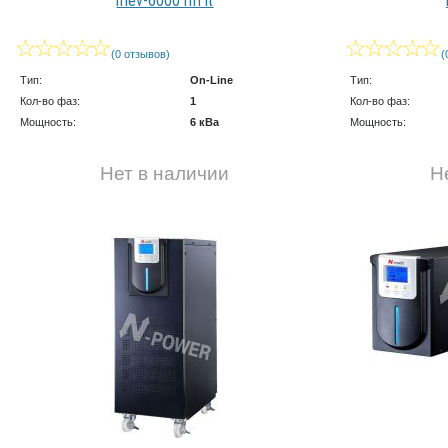
mev-6000 rm lt
(0 отзывов)
(
Тип:
On-Line
Тип:
Кол-во фаз:
1
Кол-во фаз:
Мощность:
6 кВа
Мощность:
Нет в наличии
Н