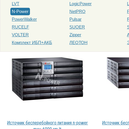
LVT
LogicPower
L
N-Power
NetPRO
PowerWalker
Pulsar
RUCELF
SUOER
VOLTER
Zipper
Комплект ИБП+АКБ
ЛЕОТОН
Источник бесперебойного питания n-power
Источник бес