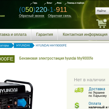
(0
50
)
220
-1-
911
Обратный звонок
Обратная связь
тавка и оплата
Гарантия
Контактная информация
раторы
HYUNDAI
HYUNDAI HHY9000FE
000FE
Бензиновая электростанция hyundai hhy9000fe
Нет в наличии
Доставка
по Украине
по Харькову
Оплата
наличный и 