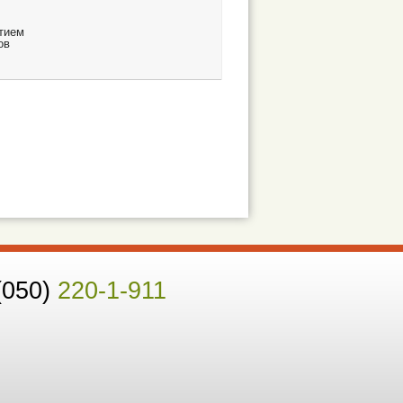
тием
ов
(050)
220-1-911