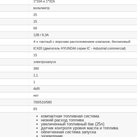
1*16А и 1*32А
вольтметр
25
15
69
12В / 8,3А
4-х тактный с верхним расположением клапанов, бензиновый
IC420 (двигатель HYUNDAI серии IC - industrial commercial)
15
электрозапуск
389
1,1
1
AVR
нет
700/510/580
83
компактная топливная система
низкий расход топлива
увеличенный топливный бак (25л)
датчик контроля уровня масла и топлива
облегченная система запуска
заземление