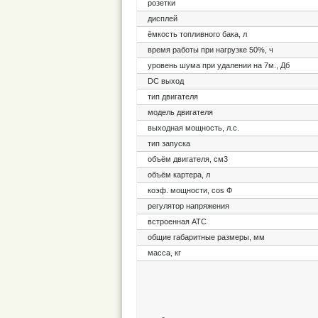
розетки
дисплей
ёмкость топливного бака, л
время работы при нагрузке 50%, ч
уровень шума при удалении на 7м., Дб
DC выход
тип двигателя
модель двигателя
выходная мощность, л.с.
тип запуска
объём двигателя, см3
объём картера, л
коэф. мощности, cos Ф
регулятор напряжения
встроенная АТС
общие габаритные размеры, мм
масса, кг