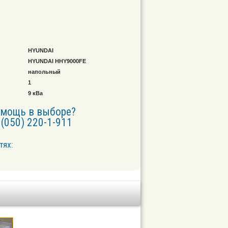
HYUNDAI
HYUNDAI HHY9000FE
напольный
1
9 кВа
омощь в выборе?
(050) 220-1-911
тях: