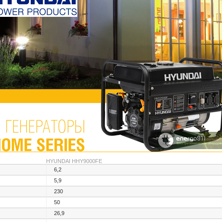
HYUNDAI HHY9000FE
6,2
5,9
230
50
26,9