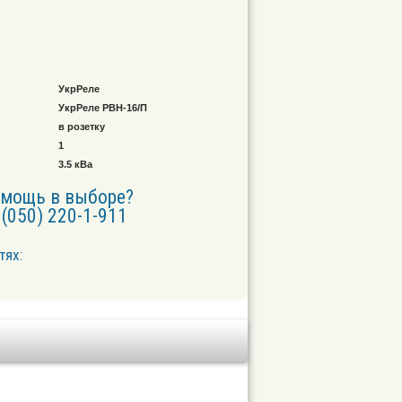
УкрРеле
УкрРеле РВН-16/П
в розетку
1
3.5 кВа
омощь в выборе?
(050) 220-1-911
тях: