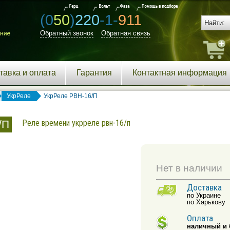
(0
50
)
220
-1-
911
Обратный звонок
Обратная связь
тавка и оплата
Гарантия
Контактная информация
УкрРеле
УкрРеле РВН-16/П
/П
Реле времени укрреле рвн-16/п
Нет в наличии
Доставка
по Украине
по Харькову
Оплата
наличный и 