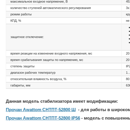
максимальное входное напряжение, В
45
количество ступеней автоматического регулирования
3х
режим работы
кр
КПД, %
не
защитное отключение:
время реакции на изменение входного напряжения, мс
20
время срабатывания защиты по напряжению, мс
20
степень защиты
IP
диапазон рабочих температур
1.
относительная влажность воздуха, %
80
габариты, мм
63
Данная модель стабилизатора имеет модификации:
Прочан Awattom СНТПТ-52800 Ш
- для работы в широком
Прочан Awattom СНТПТ-52800 IP56
- модель с повышенн