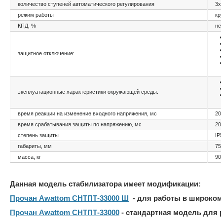
количество ступеней автоматического регулирования
3х
режим работы
кр
КПД, %
не
защитное отключение:
эксплуатационные характеристики окружающей среды:
время реакции на изменение входного напряжения, мс
20
время срабатывания защиты по напряжению, мс
20
степень защиты
IP
габариты, мм
75
масса, кг
90
Данная модель стабилизатора имеет модификации:
Прочан Awattom СНТПТ-33000 Ш
- для работы в широком
Прочан Awattom СНТПТ-33000
- стандартная модель для