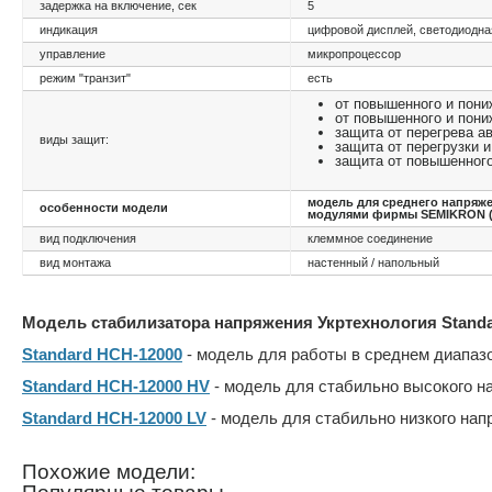
задержка на включение, сек
5
индикация
цифровой дисплей, светодиодна
управление
микропроцессор
режим "транзит"
есть
от повышенного и пони
от повышенного и пони
защита от перегрева 
виды защит:
защита от перегрузки и
защита от повышенного
модель для среднего напряж
особенности модели
модулями фирмы SEMIKRON (Ге
вид подключения
клеммное соединение
вид монтажа
настенный / напольный
Модель стабилизатора напряжения Укртехнология Standa
Standard НСН-12000
- модель для работы в среднем диапаз
Standard НСН-12000 HV
- модель для стабильно высокого н
Standard НСН-12000 LV
- модель для стабильно низкого нап
Похожие модели: