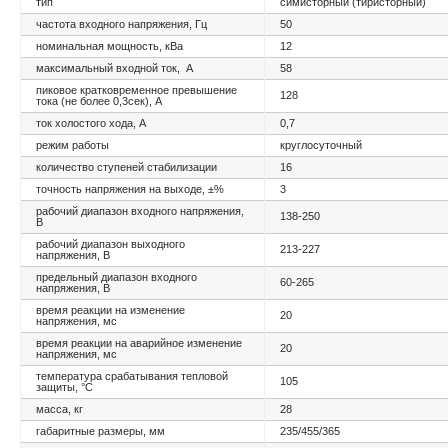
тип
симисторный (тиристорный)
частота входного напряжения, Гц
50
номинальная мощность, кВа
12
максимальный входной ток, А
58
пиковое кратковременное превышение
128
тока (не более 0,3сек), А
ток холостого хода, А
0,7
режим работы
круглосуточный
количество ступеней стабилизации
16
точность напряжения на выходе, ±%
3
рабочий диапазон входного напряжения,
138-250
В
рабочий диапазон выходного
213-227
напряжения, В
предельный диапазон входного
60-265
напряжения, В
время реакции на изменение
20
напряжения, мс
время реакции на аварийное изменение
20
напряжения, мс
температура срабатывания тепловой
105
защиты,
°C
масса, кг
28
габаритные размеры, мм
235/455/365