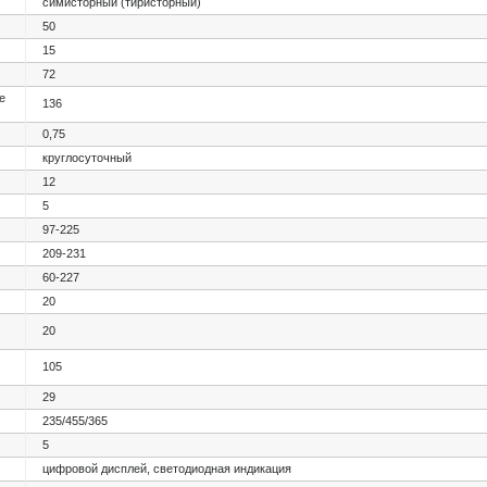
симисторный (тиристорный)
50
15
72
е
136
0,75
круглосуточный
12
5
97-225
209-231
60-227
20
20
105
29
235/455/365
5
цифровой дисплей, светодиодная индикация