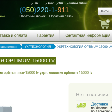
(0
50
)
220
-1-
911
Обратный звонок
Обратная связь
тавка и оплата
Гарантия
Контактная информация
напряжения
УКРТЕХНОЛОГИЯ
УКРТЕХНОЛОГИЯ OPTIMUM 15000 LV
Я OPTIMUM 15000 LV
я optimum нсн-15000 lv укртехнология optimum 15000 lv
Нет в наличии
Доставка
по Украине -
по Харькову 