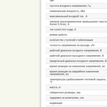
тип
частота входного напряжения, Гц
номинальная мощность, кВа
максимальный входной ток, А
пиковое кратковременное превышение тока (н
более 0,3сек), А
ток холостого хода, А
режим работы
количество ступеней стабилизации
точность напряжения на выходе, ±%
рабочий диапазон входного напряжения, В
рабочий диапазон выходного напряжения, В
предельный диапазон входного напряжения, В
время реакции на изменение напряжения, мс
время реакции на аварийное изменение
напряжения, мс
температура срабатывания тепловой защиты,
°C
масса, кг
габаритные размеры, мм
задержка на включение, сек
индикация