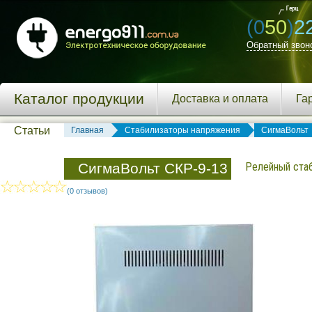
(0
50
)
2
Обратный звон
Каталог продукции
Доставка и оплата
Га
Статьи
Главная
Стабилизаторы напряжения
СигмаВольт
СигмаВольт СКР-9-13
Релейный стаб
(0 отзывов)