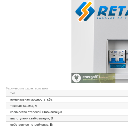
Технические характеристики
тип
номинальная мощность, кВа
токовая защита, А
количество степеней стабилизации
шаг ступени стабилизации, В
собственное потребление, Вт