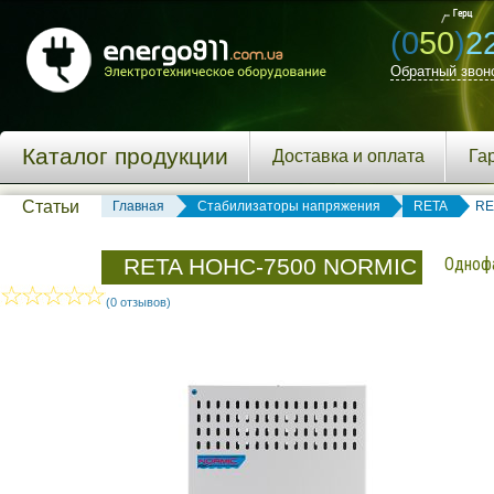
(0
50
)
2
Обратный звон
Каталог продукции
Доставка и оплата
Га
Статьи
Главная
Стабилизаторы напряжения
RETA
RE
RETA НОНС-7500 NORMIC
Однофа
(0 отзывов)