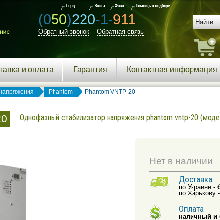
(0
50
)
220
-1-
911
Обратный звонок
Обратная связь
тавка и оплата
Гарантия
Контактная информация
напряжения
Phantom
Phantom VNTP-20
20
Однофазный стабилизатор напряжения phantom vntp-20 (моде
Нет в наличии
Доставка
по Украине -
по Харькову 
Оплата
наличный и 