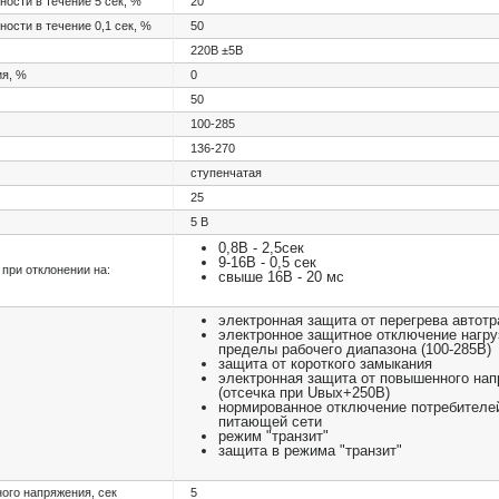
сти в течение 5 сек, %
20
сти в течение 0,1 сек, %
50
220В ±5В
ия, %
0
50
100-285
136-270
ступенчатая
25
5 В
0,8В - 2,5сек
9-16В - 0,5 сек
при отклонении на:
свыше 16В - 20 мс
электронная защита от перегрева автот
электронное защитное отключение нагру
пределы рабочего диапазона (100-285В)
защита от короткого замыкания
электронная защита от повышенного нап
(отсечка при Uвых+250В)
нормированное отключение потребителе
питающей сети
режим "транзит"
защита в режима "транзит"
ого напряжения, сек
5