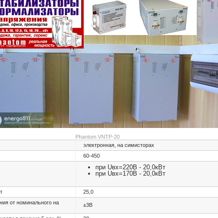
Phantom VNTP-20
электронная, на симисторах
60-450
при Uвх=220В - 20,0кВт
при Uвх=170В - 20,0кВт
т
25,0
ния от номинального на
±3В