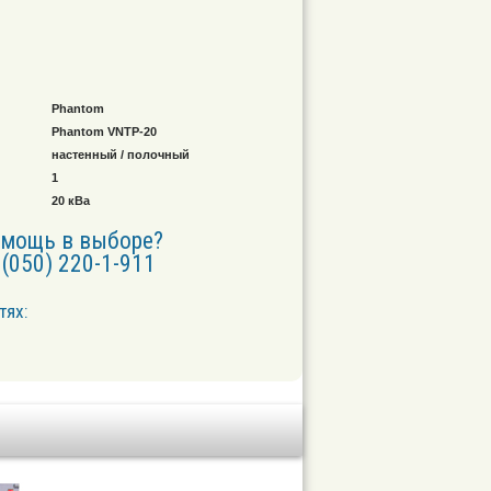
Phantom
Phantom VNTP-20
настенный / полочный
1
20 кВа
омощь в выборе?
(050) 220-1-911
тях: