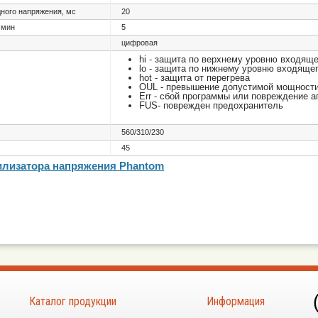
ного напряжения, мс
20
 мин
5
цифровая
hi - защита по верхнему уровню входящ
lo - защита по нижнему уровню входяще
hot - защита от перегрева
OUL - превышение допустимой мощности
Err - сбой программы или повреждение а
FUS- поврежден предохранитель
560/310/230
45
илизатора напряжения Phantom
Каталог продукции
Информация