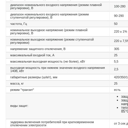
диапазон номинального входного напряжения (режим плавной
100-280
регулировки), В
диапазон номинального входного напряжения (режим
90-290
ступенчатой регулировки), В
частота, Гц
50
номинальное выходное напряжение (режим плавной
220 ± 1%
регулировки), В
номинальное выходное напряжение (режим ступенчатой
220 ± 7,
регулировки)
напряжение защитного отключения, В
305
максимальный входной ток, А
25
максимальная выходная мощность (не более), кВт
5,5
выходная мощность при нижнем значении входного напряжения
2,5
140В, кВт
габаритные размеры (ш/в/г), мм
420/350/
масса, кг
25
режим "транзит"
есть
защ
защ
нап
виды защит:
теп
85°
задержка включения потребителей при кратковременном
от 3 сек 
отключении электросети