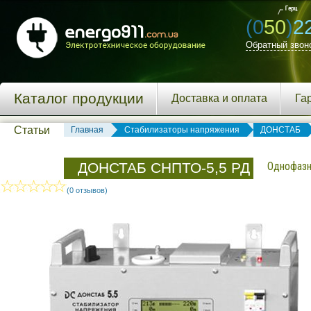
(0
50
)
2
Обратный звон
Каталог продукции
Доставка и оплата
Га
Статьи
Главная
Стабилизаторы напряжения
ДОНСТАБ
ДОНСТАБ СНПТО-5,5 РД
Однофазн
(0 отзывов)