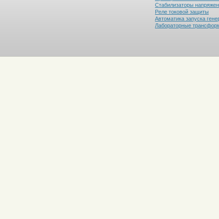
Стабилизаторы напряже
Реле токовой защиты
Автоматика запуска гене
Лабораторные трансфор