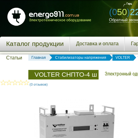
(0
50
)
2
Обратный звон
Каталог продукции
Доставка и оплата
Га
Статьи
Главная
Стабилизаторы напряжения
VOLTER
VOLTER СНПТО-4 ш
Электронный одн
(0 отзывов)