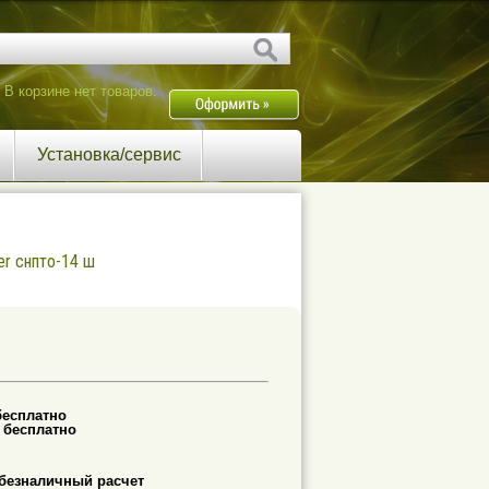
В корзине нет товаров.
Установка/сервис
er снпто-14 ш
бесплатно
-
бесплатно
безналичный расчет