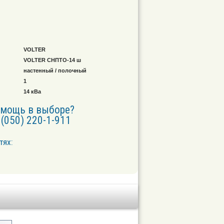
VOLTER
VOLTER СНПТО-14 ш
настенный / полочный
1
14 кВа
омощь в выборе?
(050) 220-1-911
тях: