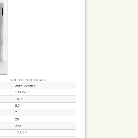
VOLTER СНПТО-14 ш
электронный
130-270
14,0
8,2
7
20
220
±7,5-10