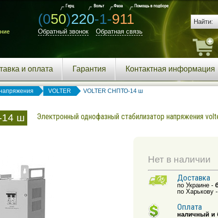
(0
50
)
220
-1-
911
Обратный звонок
Обратная связь
тавка и оплата
Гарантия
Контактная информация
напряжения
VOLTER
VOLTER СНПТО-14 ш
-14 ш
Электронный однофазный стабилизатор напряжения volt
Нет в наличии
Доставка
по Украине -
по Харькову 
Оплата
наличный и 