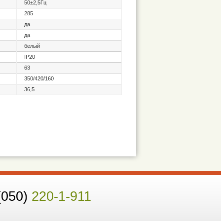
50±2,5Гц
285
да
да
белый
IP20
63
350/420/160
36,5
(050)
220-1-911