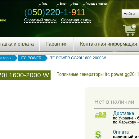
(0
50
)
220
-1-
911
Обратный звонок
Обратная связь
тавка и оплата
Гарантия
Контактная информация
раторы
ITC POWER
ITC POWER GG20I 1600-2000 W
0I 1600-2000 W
Топливные генераторы itc power gg20i 
Нет в наличии
Доставка
по Украине -
по Харькову 
Оплата
наличный и 