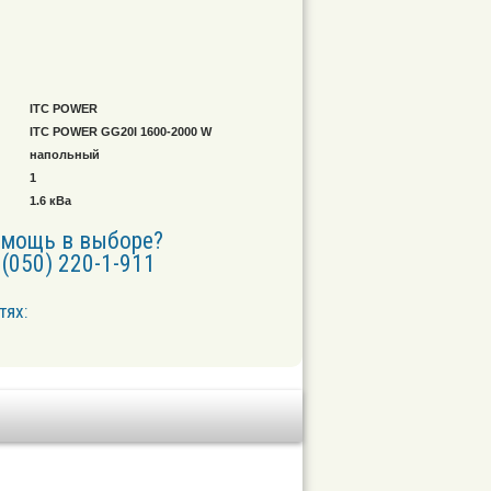
ITC POWER
ITC POWER GG20I 1600-2000 W
напольный
1
1.6 кВа
омощь в выборе?
(050) 220-1-911
тях: