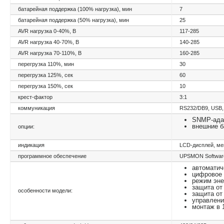
батарейная поддержка (100% нагрузка), мин
7
батарейная поддержка (50% нагрузка), мин
25
AVR нагрузка 0-40%, В
117-285
AVR нагрузка 40-70%, В
140-285
AVR нагрузка 70-110%, В
160-285
перегрузка 110%, мин
30
перегрузка 125%, сек
60
перегрузка 150%, сек
10
крест-фактор
3:1
коммуникация
RS232/DB9, USB,
SNMP-ада
внешние б
опции:
индикация
LCD-дисплей, ме
программное обеспечение
UPSMON Software
автоматич
цифровое 
режим эне
защита от
особенности модели:
защита от
управлени
монтаж в 