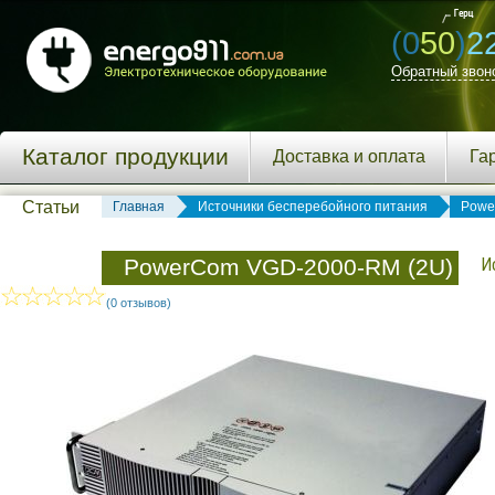
(0
50
)
2
Обратный звон
Каталог продукции
Доставка и оплата
Га
Статьи
Главная
Источники бесперебойного питания
Powe
PowerCom VGD-2000-RM (2U)
И
(0 отзывов)