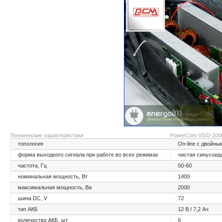
Технические характеристики
PowerCom VGD-200
топология
On-line с двойн
форма выходного сигнала при работе во всех режимах
чистая синусоид
частота, Гц
50-60
номинальная мощность, Вт
1400
максимальная мощность, Ва
2000
шина DC, V
72
тип АКБ
12 В / 7,2 Ач
количество АКБ, шт
6