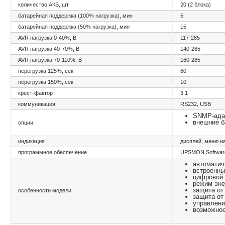
количество АКБ, шт
20 (2 блока)
батарейная поддержка (100% нагрузка), мин
5
батарейная поддержка (50% нагрузка), мин
15
AVR нагрузка 0-40%, В
117-285
AVR нагрузка 40-70%, В
140-285
AVR нагрузка 70-110%, В
160-285
перегрузка 125%, сек
60
перегрузка 150%, сек
10
крест-фактор
3:1
коммуникация
RS232, USB
SNMP-ада
внешние б
опции:
индикация
дисплей, меню н
программное обеспечение
UPSMON Software
автоматич
встроенны
цифровой 
режим эне
защита от
особенности модели:
защита от
управлени
возможнос