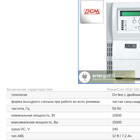
Технические характеристики
PowerCom VGD-15k
топология
On-line с двойн
форма выходного сигнала при работе во всех режимах
чистая синусоид
частота, Гц
50-60
номинальная мощность, Вт
10500
максимальная мощность, Ва
15000
шина DC, V
240
тип АКБ
12 В / 7,2 Ач