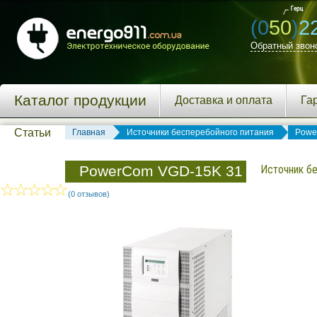
(0
50
)
2
Обратный звон
Каталог продукции
Доставка и оплата
Га
Статьи
Главная
Источники бесперебойного питания
Powe
PowerCom VGD-15K 31
Источник б
(0 отзывов)