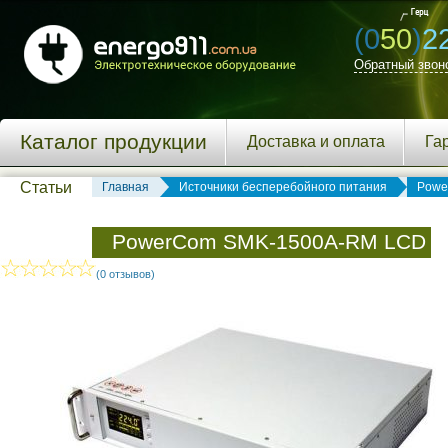
(0
50
)
2
Обратный звон
Каталог продукции
Доставка и оплата
Га
Статьи
Главная
Источники бесперебойного питания
Powe
PowerCom SMK-1500A-RM LCD
(0 отзывов)