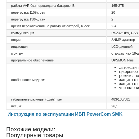
работа AVR без перехода на батарею, В
165-275
перегрузка 110%, сек
20
перегрузка 130%, сек
2
время переключения на работу от батарей, м.сек
2-4
коммуникация
RS232/DB9, USB
опции:
SNMP-адаптер
индикация
LCD-дисплей
монтаж
стандартная 19-
программное обеспечение
UPSMON Plus
автоматич
цифровое 
режим эне
защита от
особенности модели:
защита от
управлени
габаритные размеры (ш/в/г), мм
483/130/381
вес, кг
26,1
Инструкция по эксплуатации ИБП PowerCom SMK
Похожие модели:
Популярные товары