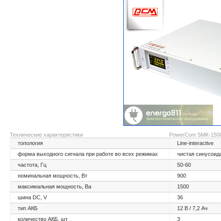
Технические характеристики
PowerCom SMK-150
топология
Line-interactive
форма выходного сигнала при работе во всех режимах
чистая синусоид
частота, Гц
50-60
номинальная мощность, Вт
900
максимальная мощность, Ва
1500
шина DC, V
36
тип АКБ
12 В / 7,2 Ач
количество АКБ, шт
3