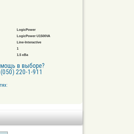
LogicPower
LogicPower U1500VA
Line-Interactive
1
1.5 кВа
омощь в выборе?
(050) 220-1-911
тях: