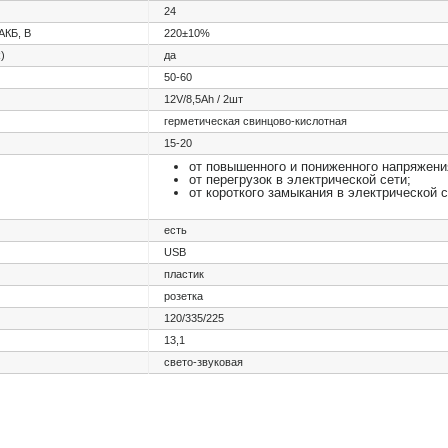
24
АКБ, В
220±10%
)
да
50-60
12V/8,5Ah / 2шт
герметическая свинцово-кислотная
15-20
от повышенного и пониженного напряжения
от перегрузок в электрической сети;
от короткого замыкания в электрической с
есть
USB
пластик
розетка
120/335/225
13,1
свето-звуковая