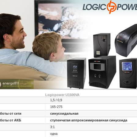
Logicpower U1500VA
1,5 / 0,9
165-275
боты от сети
синусоидальная
боты от АКБ
ступенчатая аппроксимированная синусоида
3:1
одна