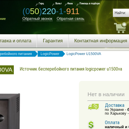
(0
50
)
220
-1-
911
Обратный звонок
Обратная связь
тавка и оплата
Гарантия
Контактная информация
еребойного питания
LogicPower
LogicPower U1500VA
00VA
Источник бесперебойного питания logicpower u1500va
Нет в наличии
Доставка
по Украине -
по Харькову 
Оплата
наличный и 