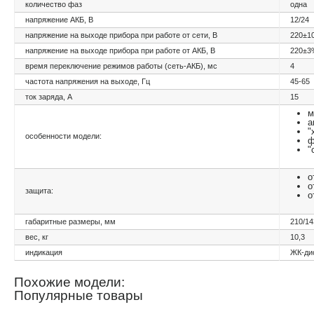
количество фаз
одна
напряжение АКБ, В
12/24
напряжение на выходе прибора при работе от сети, В
220±1
напряжение на выходе прибора при работе от АКБ, В
220±3
время переключение режимов работы (сеть-АКБ), мс
4
частота напряжения на выходе, Гц
45-65
ток заряда, А
15
м
а
"
особенности модели:
ф
"
о
о
защита:
о
габаритные размеры, мм
210/14
вес, кг
10,3
индикация
ЖК-ди
Похожие модели:
Популярные товары