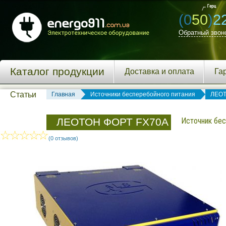
(0
50
)
2
Обратный звон
Каталог продукции
Доставка и оплата
Га
Статьи
Главная
Источники бесперебойного питания
ЛЕО
ЛЕОТОН ФОРТ FX70А
Источник бес
(0 отзывов)