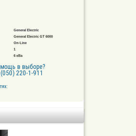
General Electric
General Electric GT 6000
On-Line
1
6 кВа
омощь в выборе?
(050) 220-1-911
тях: