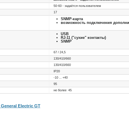
50-60 - задаётся пользователем
17
SNMP-карта
возможность подключения дополн
USB
RJ-11 ("сухие" контакты)
SNMP
67 / 24,5
130/410/660
130/410/660
IP20
-10 ... +40
95
не более 45
General Electric GT