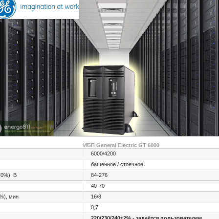
ИБП General Electric GT 6000
6000/4200
башенное / стоечное
70%), В
84-276
40-70
%), мин
16/8
0,7
220/230/240±2% - задаётся пользователем