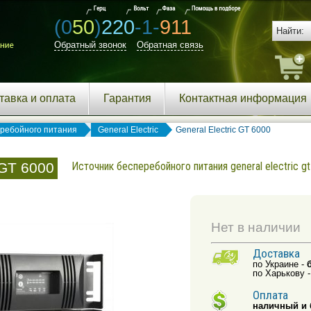
(0
50
)
220
-1-
911
Обратный звонок
Обратная связь
тавка и оплата
Гарантия
Контактная информация
еребойного питания
General Electric
General Electric GT 6000
 GT 6000
Источник бесперебойного питания general electric g
Нет в наличии
Доставка
по Украине -
по Харькову 
Оплата
наличный и 