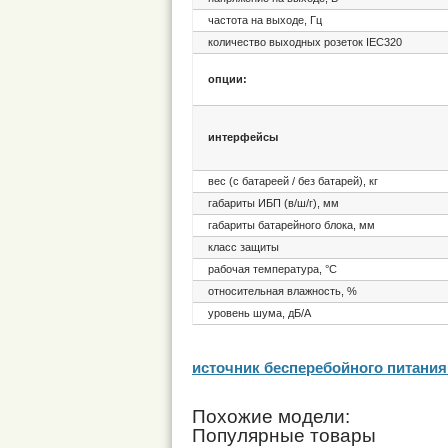
частота на выходе, Гц
количество выходных розеток IEC320
опции:
интерфейсы
вес (с батареей / без батарей), кг
габариты ИБП (в/ш/г), мм
габариты батарейного блока, мм
класс защиты
рабочая температура, °С
относительная влажность, %
уровень шума, дБ/А
источник бесперебойного питания 
Похожие модели:
Популярные товары