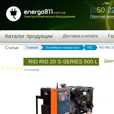
(0
50
)
2
Обратный звон
Каталог продукции
Доставка и оплата
Га
Статьи
Главная
Топливные генераторы
RID
RID RID 2
RID RID 20 S-SERIES 500 L
Дизель
(0 отзывов)