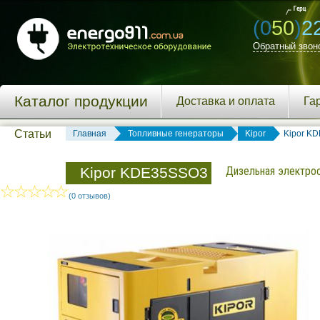
(0
50
)
2
Обратный звон
Каталог продукции
Доставка и оплата
Га
Статьи
Главная
Топливные генераторы
Kipor
Kipor K
Kipor KDE35SSО3
Дизельная электрос
(0 отзывов)