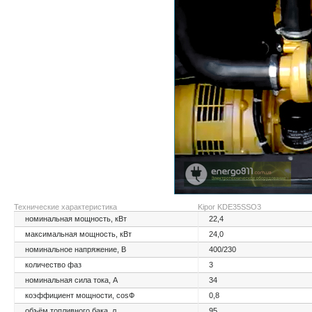
Технические характеристика
Kipor KDE35SSО3
номинальная мощность, кВт
22,4
максимальная мощность, кВт
24,0
номинальное напряжение, В
400/230
количество фаз
3
номинальная сила тока, А
34
коэффициент мощности, cosФ
0,8
объём топливного бака, л
95