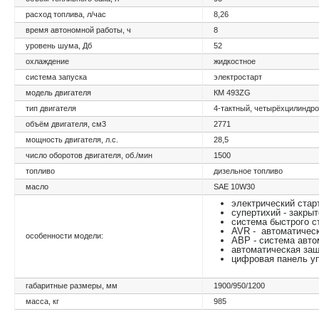
расход топлива, л/час
8,26
время автономной работы, ч
8
уровень шума, Дб
52
охлаждение
жидкостное
система запуска
электростарт
модель двигателя
КМ 493ZG
тип двигателя
4-тактный, четырёхцилиндр
объём двигателя, см3
2771
мощность двигателя, л.с.
28,5
число оборотов двигателя, об./мин
1500
топливо
дизельное топливо
масло
SAE 10W30
электрический стар
супертихий - закры
система быстрого с
AVR - автоматичес
особенности модели:
АВР - система авто
автоматическая защ
цифровая панель у
габаритные размеры, мм
1900/950/1200
масса, кг
985