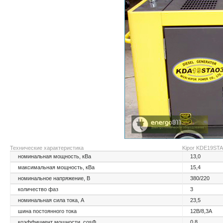
Технические характеристика
Kipor KDE19ST
номинальная мощность, кВа
13,0
максимальная мощность, кВа
15,4
номинальное напряжение, В
380/220
количество фаз
3
номинальная сила тока, А
23,5
шина постоянного тока
12В/8,3А
коэффициент мощности, cosФ
0,8