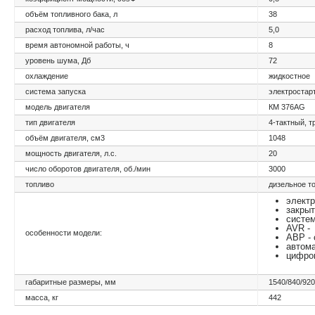
объём топливного бака, л
38
расход топлива, л/час
5,0
время автономной работы, ч
8
уровень шума, Дб
72
охлаждение
жидкостное
система запуска
электростар
модель двигателя
КМ 376АG
тип двигателя
4-тактный, 
объём двигателя, см3
1048
мощность двигателя, л.с.
20
число оборотов двигателя, об./мин
3000
топливо
дизельное т
электр
закры
систем
AVR -
особенности модели:
АВР - 
автома
цифро
габаритные размеры, мм
1540/840/920
масса, кг
442