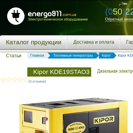
(0
50
)
2
Обратный звон
Каталог продукции
Доставка и оплата
Га
Статьи
Главная
Топливные генераторы
Kipor
Kipor K
Kipor KDE19STAO3
Дизельная электро
(0 отзывов)