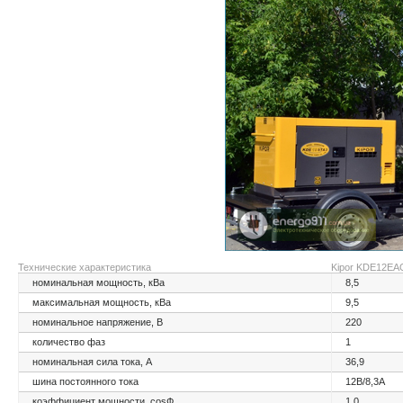
Технические характеристика
Kipor KDE12ЕA
номинальная мощность, кВа
8,5
максимальная мощность, кВа
9,5
номинальное напряжение, В
220
количество фаз
1
номинальная сила тока, А
36,9
шина постоянного тока
12В/8,3А
коэффициент мощности, cosФ
1,0