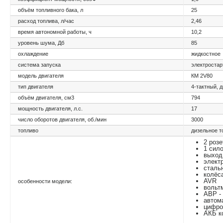
объём топливного бака, л
25
расход топлива, л/час
2,46
время автономной работы, ч
10,2
уровень шума, Дб
85
охлаждение
жидкостное
система запуска
электростар
модель двигателя
КМ 2V80
тип двигателя
4-тактный, 
объём двигателя, см3
794
мощность двигателя, л.с.
17
число оборотов двигателя, об./мин
3000
топливо
дизельное т
2 роз
1 сил
выход
элект
сталь
колёс
AVR
особенности модели:
вольт
АВР -
автом
цифро
АКБ к