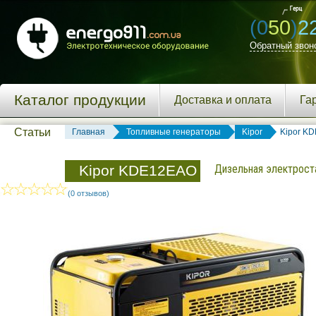
(0
50
)
2
Обратный звон
Каталог продукции
Доставка и оплата
Га
Статьи
Главная
Топливные генераторы
Kipor
Kipor K
Kipor KDE12ЕAO
Дизельная электроста
(0 отзывов)