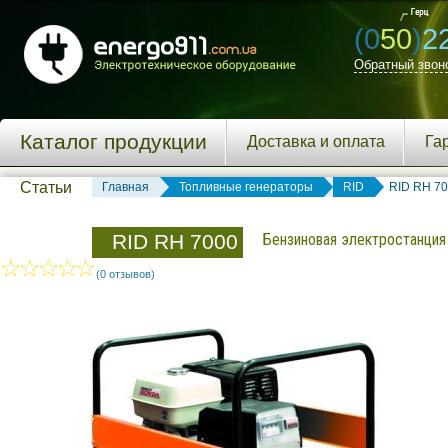
(0
50
)
2
Обратный звон
Каталог продукции
Доставка и оплата
Га
Статьи
Главная
Топливные генераторы
RID
RID RH 7
RID RH 7000
Бензиновая электростанция 
(0 отзывов)