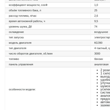
коэффициент мощности, cosФ
1,0
объём топливного бака, л
25
расход топлива, л/час
2,6
время автономной работы, ч
9,5
уровень шума, Дб
74
охлаждение
воздушное
тип запуска
электростар
модель двигателя
КG390
тип двигателя
4-тактный, 
число оборотов двигателя, об./мин
3000
топливо
бензин
панель управления
аналоговая
2 роз
1 сил
выход
удобн
улучш
шумоз
усиле
особенности модели:
систе
анало
предо
автом
зазем