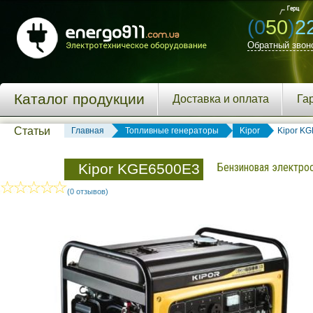
(0
50
)
2
Обратный звон
Каталог продукции
Доставка и оплата
Га
Статьи
Главная
Топливные генераторы
Kipor
Kipor K
Kipor KGE6500E3
Бензиновая электрос
(0 отзывов)