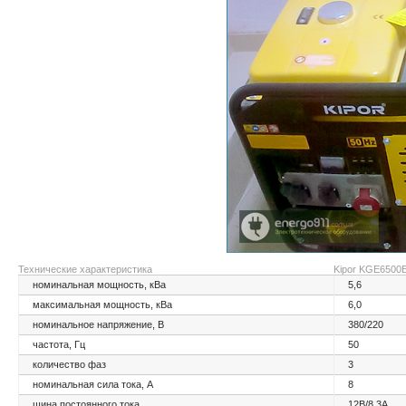
Технические характеристика
Kipor KGE6500
номинальная мощность, кВа
5,6
максимальная мощность, кВа
6,0
номинальное напряжение, В
380/220
частота, Гц
50
количество фаз
3
номинальная сила тока, А
8
шина постоянного тока
12В/8,3А