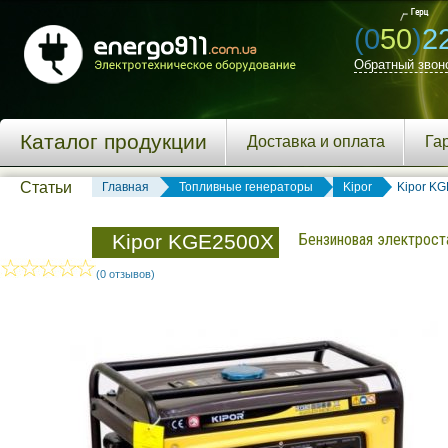
(0
50
)
2
Обратный звон
Каталог продукции
Доставка и оплата
Га
Статьи
Главная
Топливные генераторы
Kipor
Kipor K
Kipor KGE2500X
Бензиновая электрост
(0 отзывов)