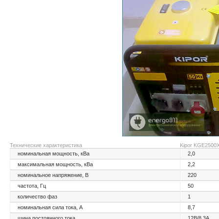
Технические характеристика
Kipor KGE2500
номинальная мощность, кВа
2,0
максимальная мощность, кВа
2,2
номинальное напряжение, В
220
частота, Гц
50
количество фаз
1
номинальная сила тока, А
8,7
шина постоянного тока
12В/8,3А