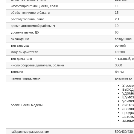
коэффициент мощности, cosФ
1,0
объём топливного бака, л
15
расход топлива, л/час
2,1
время автономной работы, ч
10
уровень шума, Дб
66
охлаждение
воздушное
тип запуска
ручной
модель двигателя
КG200
тип двигателя
4-тактный, 
число оборотов двигателя, об./мин
3000
топливо
бензин
панель управления
аналоговая
2 роз
выход
удобн
шумоз
усиле
систе
особенности модели:
анало
предо
автом
зазем
габаритные размеры, мм
590/430/430