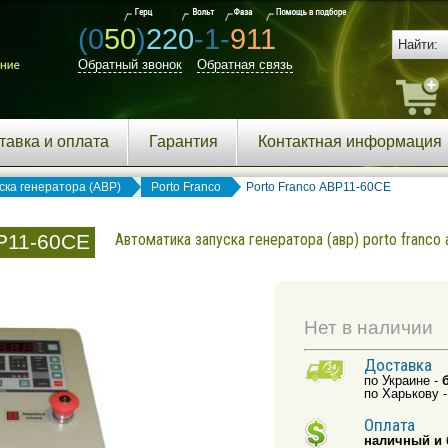
(0
50
)
220
-1-
911
Обратный звонок
Обратная связь
тавка и оплата
Гарантия
Контактная информация
ска генератора (АВР)
Porto Franco
Porto Franco АВР11-60СЕ
ВР11-60СЕ
Автоматика запуска генератора (авр) porto franco
Нет в наличии
Доставка
по Украине -
по Харькову 
Оплата
наличный и 