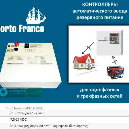
Porto Franco АВР11-60СЕ
СЕ - "стандарт" - класс
7,5-18 VDC
АС1-60А (однофазная сеть - однофазный генератор)