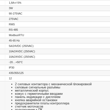
1,8А+/-5%
3W
90-275VAC
275VAC
RMS
RS-485
ModbusRTU
45-65 Hz
5А/24VDC (250VAC)
10А/24VDC (250VAC)
10А/24VDC (250VAC)
-20…+50°С
IP30
435/355/125
12
2 силовых контактора с механической блокировкой
силовые сигнальные разъёмы
металлический корпус
кожух с герметичными вводами
панель индикации с дисплеем
кнопка аварийной остановки
предохранители платы контроллера
счетчик моточасов
подключение к ПК