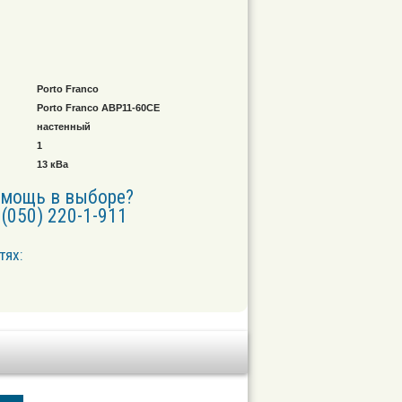
Porto Franco
Porto Franco АВР11-60СЕ
настенный
1
13 кВа
омощь в выборе?
(050) 220-1-911
тях: