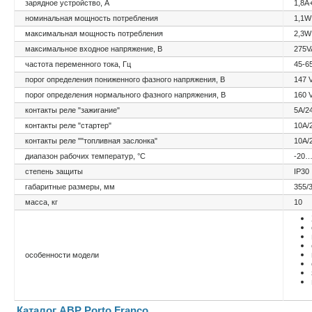
зарядное устройство, А
1,8А
номинальная мощность потребления
1,1W
максимальная мощность потребления
2,3W
максимальное входное напряжение, В
275V
частота переменного тока, Гц
45-6
порог определения пониженного фазного напряжения, В
147 
порог определения нормального фазного напряжения, В
160 
контакты реле "зажигание"
5А/2
контакты реле "стартер"
10А/
контакты реле ""топливная заслонка"
10А/
диапазон рабочих температур, °С
-20…
степень защиты
IP30
габаритные размеры, мм
355/
масса, кг
10
особенности модели
Каталог АВР Porto Franco