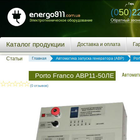
(0
50
)
2
Обратный звон
Каталог продукции
Доставка и оплата
Га
Статьи
Главная
Автоматика запуска генератора (АВР)
Por
Porto Franco АВР11-50ЛЕ
Автомати
(0 отзывов)